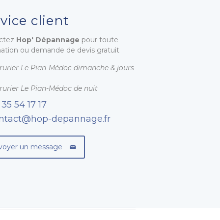
vice client
ctez
Hop' Dépannage
pour toute
mation ou demande de devis gratuit
rurier Le Pian-Médoc dimanche & jours
rurier Le Pian-Médoc de nuit
 35 54 17 17
ntact@hop-depannage.fr
voyer un message