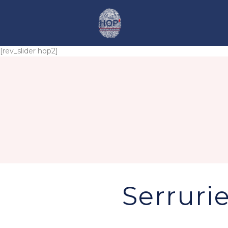
[rev_slider hop2]
Serruri