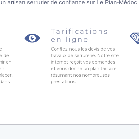
un artisan serrurier de confiance sur Le Pian-Médo
e
Tarifications
en ligne
Le
Confiez-nous les devis de vos
e de
travaux de serrurerie. Notre site
nir en
internet reçoit vos demandes
 en
et vous donne un plan tarifaire
lacer,
résumant nos nombreuses
 dans
prestations.