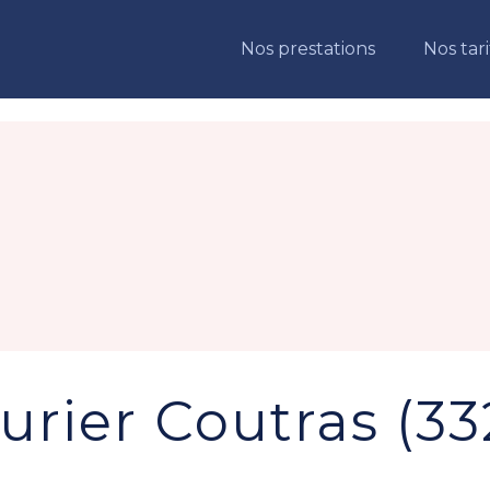
Nos prestations
Nos tari
urier Coutras (3