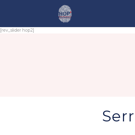
[rev_slider hop2]
Serr