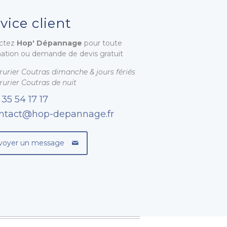
vice client
ctez
Hop' Dépannage
pour toute
mation ou demande de devis gratuit
rurier Coutras dimanche & jours fériés
rurier Coutras de nuit
 35 54 17 17
ntact@hop-depannage.fr
voyer un message